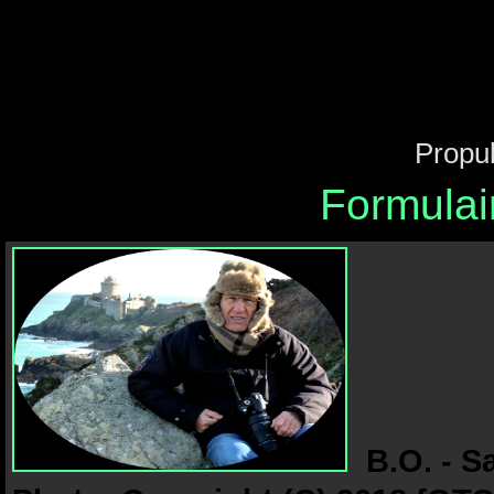
Propu
Formulai
B.O. - S