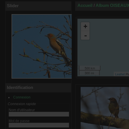
Accueil
/
Album OISEAUX
Slider
+
-
500 km
300 mi
Leaflet
Pl
Identification
Connexion
Connexion rapide
Nom d'utilisateur
Mot de passe