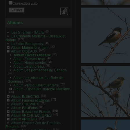
Connexion auto
Ce Oiseau a besoin d'un
vous avez une idée? donn
en commentaire ci-dess
merci!
Albums
0 commentaire
-
vue 3179 
[60]
Les 5 Terres - ITALIE
La Charente Maritime - Oiseaux et
[121]
Nature.
[48]
La Loire Beaugency.
[35]
Album Mammifère marin
[605]
Album OISEAUX.
[65]
Album Divers Oiseaux.
[40]
Album Flamant rose.
[28]
Album Heron cendré.
[31]
Album Le Bihoreau.
Ce Oiseau a besoin d'un
Album Les Bernaches du Canada.
idée? donnez-là en comm
[24]
merci
Album Les oiseaux (La-Baie-de-
0 commentaire
-
[207]
Sommes).
[73]
Album Parc du Marquenterre.
Album - Oiseaux Charente-Maritime.
[137]
[83]
Album INSECTES.
[75]
Album Faunes et Etangs.
[21]
Album CHEVAUX.
[91]
Album BestFotos
[101]
Album Balade en France.
[45]
Album ARCHITECTURES.
[85]
Album ANIMAUX.
Ce Oiseau a besoin d'u
Album Bioparc Zoo de Doué-la-
donnez-là en comment
[150]
Fontaine.
0 commentai
[124]