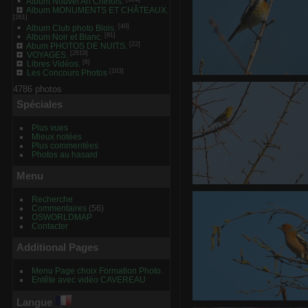
Album Nouvel An Chinois.
Album MONUMENTS ET CHÂTEAUX.
[261]
[40]
Album Club photo Blois.
[91]
Album Noir et Blanc.
[22]
Abum PHOTOS DE NUITS.
[2619]
VOYAGES.
[6]
Libres Vidéos.
[103]
Les Concours Photos
Ce Oiseau a besoin d'un
4786 photos
avez une idée? donne
Spéciales
commentaire ci-dessou
0 commentaire
-
vue 1923 
3.75
Plus vues
Mieux notées
Plus commentées
Photos au hasard
Menu
Ce Oiseau a besoin d'un
Recherche
avez une idée? donne
Commentaires
(56)
commentaire ci-dessou
OSWORLDMAP
0 commentaire
-
vue 1910 
Contacter
4.61
Additional Pages
Menu Page choix Formation Photo.
Entête avec vidéo CAVEREAU
Langue