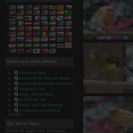
Ce Oiseau a besoin d'un
avez une idée? donne
commentaire ci-dessous
0 commentaire
-
vue 1798 
4.42
Ce Oiseau a besoin d'un n
vous avez une idée? donn
là en commentaire ci-
dessous, merci!
Liens vers clubs photos
0 commentaire
-
vue 1593 f
Club photo Blois
Amicale Photo Vidéo de Vineuil .
Club photo Mont-près-Chambord
Selles-sur-Cher
Photo_club lamottois
Ce Oiseau a besoin d'un 
ACAPI Ingré -45-
avez une idée? donnez
Photo Ciné Club Orléanais
commentaire ci-dessous
0 commentaire
-
vue 1604 f
Restaurant Le Centrale à
Contres.
4.18
Qui est en ligne
Nombre de pages vues (miniatures