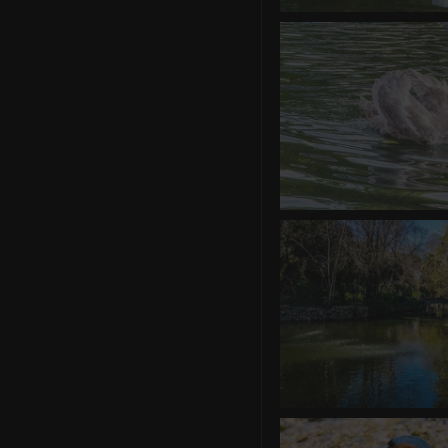
Cygne
0 commentair
Cygne
0 commentair
Sevil
0 commentaire
-
vue 