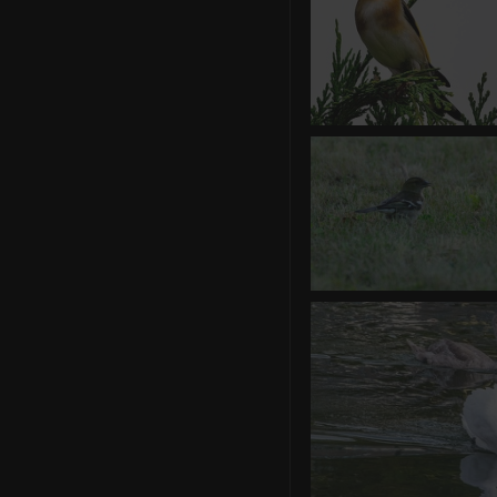
0 commentaire
-
vue 1459
Ce Oiseau a besoin d'un 
vous avez une idée? donne
en commentaire ci-desso
merci!
0 commentaire
-
vue 1579 f
Ce Oiseau a besoin d'un 
avez une idée? donnez
commentaire ci-dessous,
0 commentaire
-
vue 248