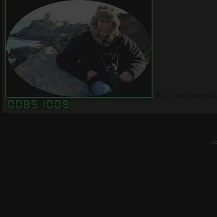
B.O. - Saint Laurent- 
.
-
F