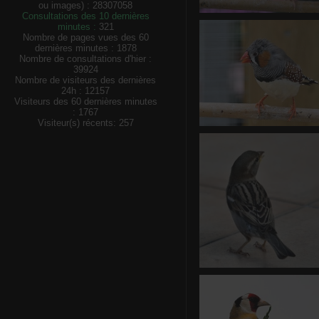
ou images) : 28307058
Consultations des 10 dernières
Ce Oiseau a besoin d'un 
minutes :
321
une idée? donnez-là en c
Nombre de pages vues des 60
dessous, mer
dernières minutes : 1878
0 commentaire
-
vue 
Nombre de consultations d'hier :
39924
Nombre de visiteurs des dernières
24h : 12157
Visiteurs des 60 dernières minutes
: 1767
Visiteur(s) récents: 257
Ce Oiseau a besoin d'un 
vous avez une idée? donne
en commentaire ci-desso
merci!
0 commentaire
-
vue 1459 f
Score 4.18
Ce Oiseau a besoin d'un
vous avez une idée? donn
en commentaire ci-dess
merci!