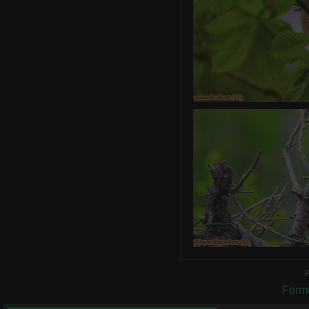
Pin
0 commentair
Pinson d
0 commentaire
-
vu
P
Formu