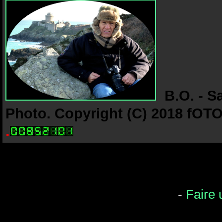
B.O. - S
Photo. Copyright (C) 2018 fOTO-
.
-
Faire 