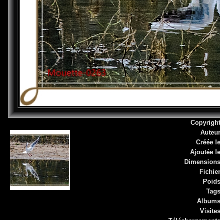
Copyrigh
Auteu
Créée l
Ajoutée l
Dimension
Fichie
Poid
Tag
Album
Visite