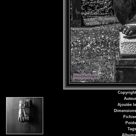
Copyrigh
Auteu
Ajoutée l
Dimension
Fichie
Poid
Tag
Album