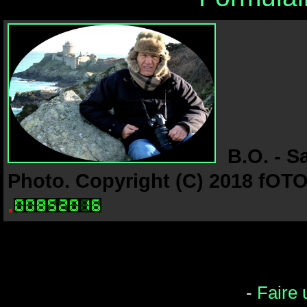
B.O. - S
Photo. Copyright (C) 2018 fOTO-
.
-
Faire 